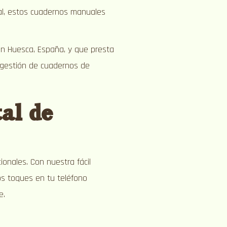
ual, estos cuadernos manuales
en Huesca, España, y que presta
a gestión de cuadernos de
tal de
onales. Con nuestra fácil
os toques en tu teléfono
e.