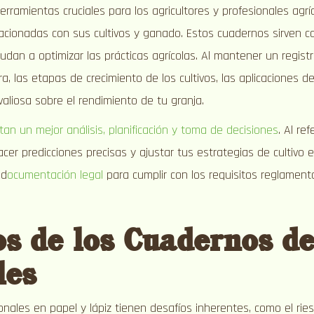
rramientas cruciales para los agricultores y profesionales agrí
acionadas con sus cultivos y ganado. Estos cuadernos sirven co
dan a optimizar las prácticas agrícolas. Al mantener un regist
ra, las etapas de crecimiento de los cultivos, las aplicaciones d
valiosa sobre el rendimiento de tu granja.
 un mejor análisis, planificación y toma de decisiones
. Al re
acer predicciones precisas y ajustar tus estrategias de cultivo
 d
ocumentación legal
para cumplir con los requisitos reglamenta
os de los Cuadernos d
les
nales en papel y lápiz tienen desafíos inherentes, como el ries