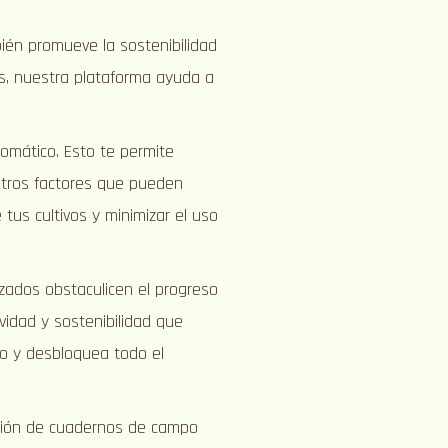
bién promueve la sostenibilidad
tos, nuestra plataforma ayuda a
omático. Esto te permite
otros factores que pueden
 tus cultivos y minimizar el uso
izados obstaculicen el progreso
ividad y sostenibilidad que
mo y desbloquea todo el
tión de cuadernos de campo