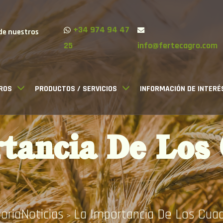
+34 974 94 47
de nuestros
25
info@fertecagro.com
ROS
PRODUCTOS / SERVICIOS
INFORMACIÓN DE INTERÉ
tancia De Los
oriaNoticias
La Importancia De Los Cu
>