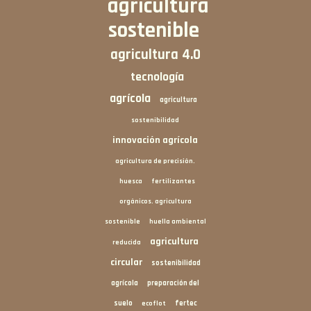
agricultura
sostenible
agricultura 4.0
tecnología
agrícola
agricultura
sostenibilidad
innovación agrícola
agricultura de precisión.
huesca
fertilizantes
orgánicos. agricultura
sostenible
huella ambiental
agricultura
reducida
circular
sostenibilidad
agrícola
preparación del
suelo
fertec
ecoflot