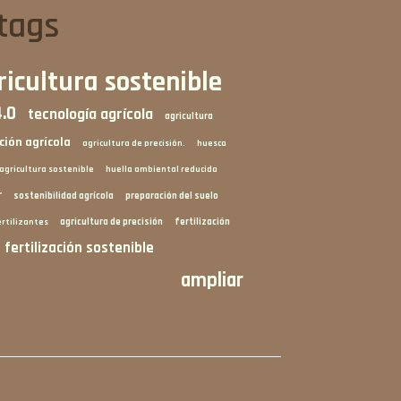
tags
ricultura sostenible
4.0
tecnología agrícola
agricultura
ción agrícola
agricultura de precisión.
huesca
 agricultura sostenible
huella ambiental reducida
r
sostenibilidad agrícola
preparación del suelo
agricultura de precisión
fertilización
ertilizantes
fertilización sostenible
ampliar