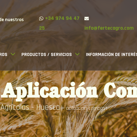
+34 974 94 47
de nuestros
25
info@fertecagro.com
ROS
PRODUCTOS / SERVICIOS
INFORMACIÓN DE INTERÉ
Aplicación Co
 Agrícolas - Huesca
> aplicacion-compost