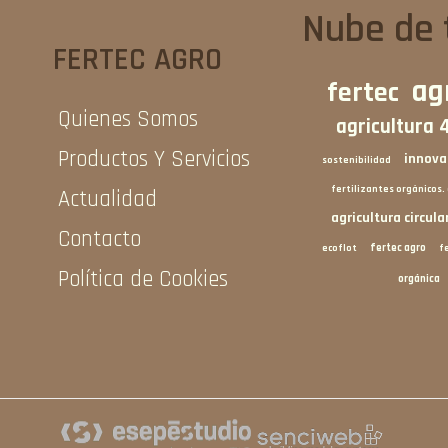
Nube de 
FERTEC AGRO
ag
fertec
Quienes Somos
agricultura 
Productos Y Servicios
innova
sostenibilidad
fertilizantes orgánicos.
Actualidad
agricultura circula
Contacto
fertec agro
ecoflot
f
Política de Cookies
orgánica